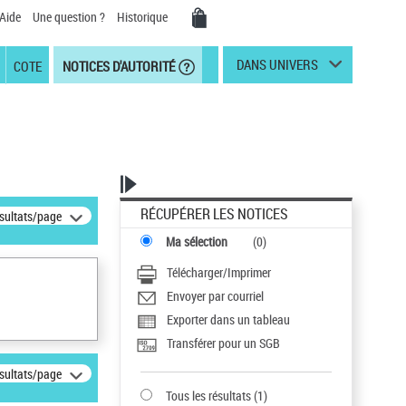
Aide
Une question ?
Historique
DANS UNIVERS
COTE
NOTICES D'AUTORITÉ
RÉCUPÉRER LES NOTICES
ésultats/page
Ma sélection
(
0
)
Télécharger/Imprimer
Envoyer par courriel
Exporter dans un tableau
Transférer pour un SGB
ésultats/page
Tous les résultats
(
1
)