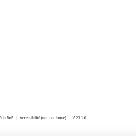
 à la BnF
|
Accessibilité (non conforme)
|
V 23.1.0