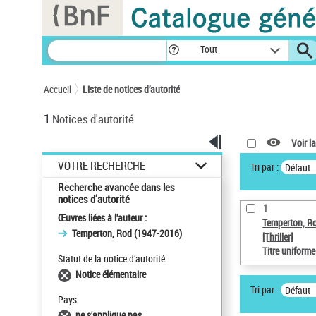
Panneau de gestion des cookies
Tout
Accueil
Liste de notices d’autorité
1
Notices d'autorité
Voir la
VOTRE RECHERCHE
Tri par :
Défaut
Recherche avancée dans les
notices d’autorité
1
Œuvres liées à l'auteur :
Temperton, R
Temperton, Rod (1947-2016)
[Thriller]
Titre uniform
Statut de la notice d’autorité
Notice élémentaire
Tri par :
Défaut
Pays
ne s'applique pas