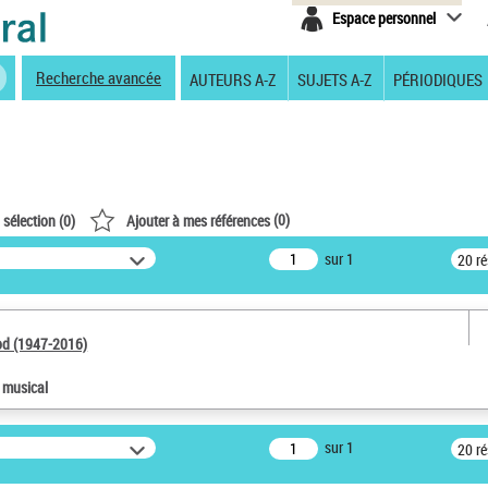
Espace personnel
Recherche avancée
AUTEURS A-Z
SUJETS A-Z
PÉRIODIQUES
(
0
)
 sélection (
0
)
Ajouter à mes références
sur 1
20 r
od (1947-2016)
e musical
sur 1
20 r