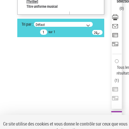
sélectio
[Thriller]
Type de notice d'autorité
Titre uniforme musical
(
0
)
Œuvre
Sauvegarder votre recherche
Tri par :
Défaut
AFFINER
sur 1
20
résultats/page
Type de notice d'autorité
Œuvre
(1)
Titre uniforme musical
(1)
Statut de la notice d’autorité
Tous le
résultat
Pays
(
1
)
Auteur d’œuvre
Ce site utilise des cookies et vous donne le contrôle sur ceux que vous