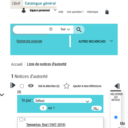
Panneau de gestion des cookies
Espace personnel
Aide
Une question ?
Historique
Tout
Recherche avancée
AUTRES RECHERCHES
Accueil
Liste de notices d’autorité
1
Notices d'autorité
Voir la sélection (
0
)
Ajouter à mes références
(
0
)
VOTRE RECHERCHE
RÉCUPÉRER
LES
Tri par :
Défaut
NOTICES
Recherche avancée dans les
sur 1
notices d’autorité
20
résultats/page
Œuvres liées à l'auteur :
1
Temperton, Rod (1947-2016)
Ma
Temperton, Rod (1947-2016)