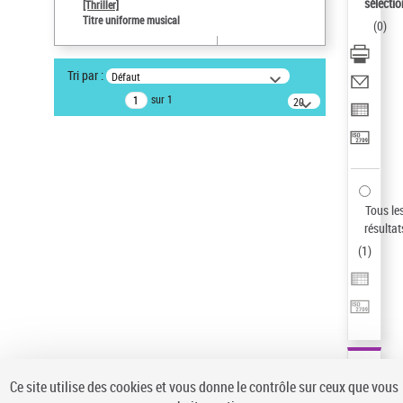
sélectio
[Thriller]
Pays
Titre uniforme musical
(
0
)
ne s'applique pas
Type de notice d'autorité
Tri par :
Défaut
Œuvre
sur 1
20
résultats/page
Statut de la notice d’autorité
Notice élémentaire
Sauvegarder votre recherche
AFFINER
Tous le
Type de notice d'autorité
résultat
(
1
)
Œuvre
(1)
Titre uniforme musical
(1)
Statut de la notice d’autorité
Pays
Auteur d’œuvre
Ce site utilise des cookies et vous donne le contrôle sur ceux que vous