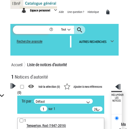
Panneau de gestion des cookies
Espace personnel
Aide
Une question ?
Historique
Tout
Recherche avancée
AUTRES RECHERCHES
Accueil
Liste de notices d’autorité
1
Notices d'autorité
Voir la sélection (
0
)
Ajouter à mes références
(
0
)
VOTRE RECHERCHE
RÉCUPÉRER
LES
Tri par :
Défaut
NOTICES
Recherche avancée dans les
sur 1
notices d’autorité
20
résultats/page
Œuvres liées à l'auteur :
1
Temperton, Rod (1947-2016)
Ma
Temperton, Rod (1947-2016)