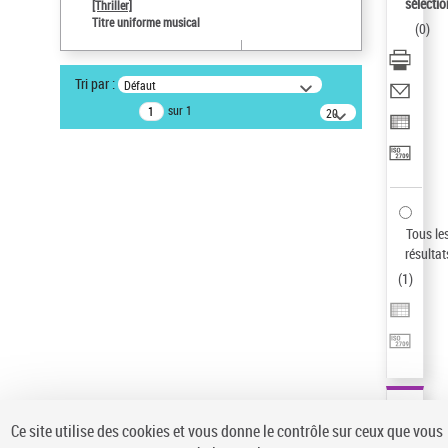
sélectio
[Thriller]
Pays
Titre uniforme musical
(
0
)
ne s'applique pas
Type de notice d'autorité
Tri par :
Défaut
Œuvre
sur 1
20
résultats/page
Statut de la notice d’autorité
Notice élémentaire
Auteur d’œuvre
Temperton, Rod (1947-2016)
Sauvegarder votre recherche
Tous le
résultat
AFFINER
(
1
)
Type de notice d'autorité
Œuvre
(1)
Titre uniforme musical
(1)
Statut de la notice d’autorité
Ce site utilise des cookies et vous donne le contrôle sur ceux que vous
Pays