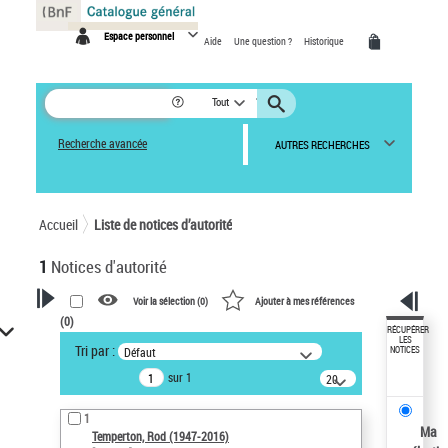
Panneau de gestion des cookies
Espace personnel
Aide
Une question ?
Historique
Tout
Recherche avancée
AUTRES RECHERCHES
Accueil
Liste de notices d’autorité
1
Notices d'autorité
Voir la sélection (
0
)
Ajouter à mes références
(
0
)
VOTRE RECHERCHE
RÉCUPÉRER
LES
Tri par :
Défaut
NOTICES
Recherche avancée dans les
sur 1
notices d’autorité
20
résultats/page
Œuvres liées à l'auteur :
1
Temperton, Rod (1947-2016)
Ma
Temperton, Rod (1947-2016)