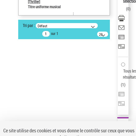
sélectio
[Thriller]
Type de notice d'autorité
Titre uniforme musical
(
0
)
Œuvre
Sauvegarder votre recherche
Tri par :
Défaut
AFFINER
sur 1
20
résultats/page
Type de notice d'autorité
Œuvre
(1)
Titre uniforme musical
(1)
Statut de la notice d’autorité
Tous le
résultat
Pays
(
1
)
Auteur d’œuvre
Ce site utilise des cookies et vous donne le contrôle sur ceux que vous