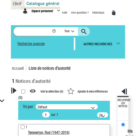
Panneau de gestion des cookies
Espace personnel
Aide
Une question ?
Historique
Tout
Recherche avancée
AUTRES RECHERCHES
Accueil
Liste de notices d’autorité
1
Notices d'autorité
Voir la sélection (
0
)
Ajouter à mes références
(
0
)
VOTRE RECHERCHE
RÉCUPÉRER
LES
Tri par :
Défaut
NOTICES
Recherche avancée dans les
sur 1
notices d’autorité
20
résultats/page
Œuvres liées à l'auteur :
1
Temperton, Rod (1947-2016)
Ma
Temperton, Rod (1947-2016)