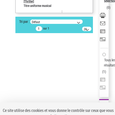
sélectio
[Thriller]
Type de notice d'autorité
Titre uniforme musical
(
0
)
Œuvre
Sauvegarder votre recherche
Tri par :
Défaut
AFFINER
sur 1
20
résultats/page
Type de notice d'autorité
Œuvre
(1)
Titre uniforme musical
(1)
Statut de la notice d’autorité
Tous le
résultat
Pays
(
1
)
Auteur d’œuvre
Ce site utilise des cookies et vous donne le contrôle sur ceux que vous