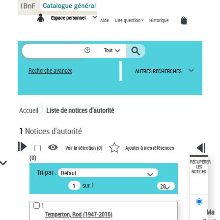
Panneau de gestion des cookies
Espace personnel
Aide
Une question ?
Historique
Tout
Recherche avancée
AUTRES RECHERCHES
Accueil
Liste de notices d’autorité
1
Notices d'autorité
Voir la sélection (
0
)
Ajouter à mes références
(
0
)
VOTRE RECHERCHE
RÉCUPÉRER
LES
Tri par :
Défaut
NOTICES
Recherche avancée dans les
sur 1
notices d’autorité
20
résultats/page
Œuvres liées à l'auteur :
1
Temperton, Rod (1947-2016)
Ma
Temperton, Rod (1947-2016)