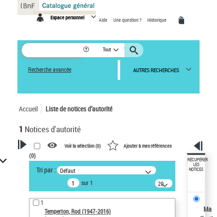
Panneau de gestion des cookies
Espace personnel
Aide
Une question ?
Historique
Tout
Recherche avancée
AUTRES RECHERCHES
Accueil
Liste de notices d’autorité
1
Notices d'autorité
Voir la sélection (
0
)
Ajouter à mes références
(
0
)
VOTRE RECHERCHE
RÉCUPÉRER
LES
Tri par :
Défaut
NOTICES
Recherche avancée dans les
sur 1
notices d’autorité
20
résultats/page
Œuvres liées à l'auteur :
1
Temperton, Rod (1947-2016)
Ma
Temperton, Rod (1947-2016)