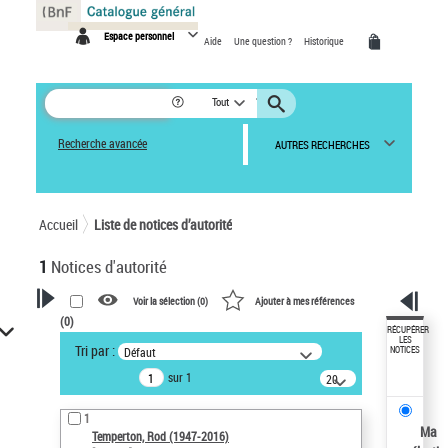
Panneau de gestion des cookies
Espace personnel
Aide
Une question ?
Historique
Tout
Recherche avancée
AUTRES RECHERCHES
Accueil
Liste de notices d’autorité
1
Notices d'autorité
Voir la sélection (
0
)
Ajouter à mes références
(
0
)
VOTRE RECHERCHE
RÉCUPÉRER
LES
Tri par :
Défaut
NOTICES
Recherche avancée dans les
sur 1
notices d’autorité
20
résultats/page
Œuvres liées à l'auteur :
1
Temperton, Rod (1947-2016)
Ma
Temperton, Rod (1947-2016)