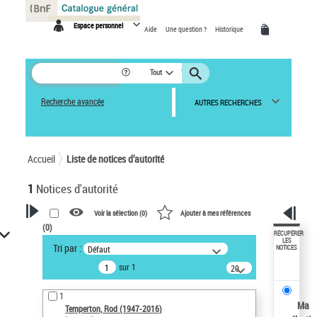
Panneau de gestion des cookies
Espace personnel
Aide
Une question ?
Historique
Tout
Recherche avancée
AUTRES RECHERCHES
Accueil
Liste de notices d’autorité
1
Notices d'autorité
Voir la sélection (
0
)
Ajouter à mes références
(
0
)
VOTRE RECHERCHE
RÉCUPÉRER
LES
Tri par :
Défaut
NOTICES
Recherche avancée dans les
sur 1
notices d’autorité
20
résultats/page
Œuvres liées à l'auteur :
1
Temperton, Rod (1947-2016)
Ma
Temperton, Rod (1947-2016)