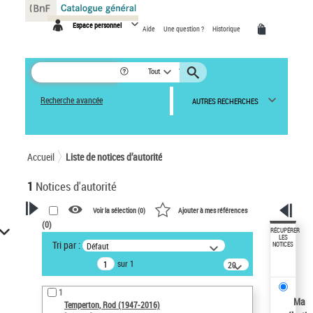
Panneau de gestion des cookies
Espace personnel
Aide
Une question ?
Historique
Tout
Recherche avancée
AUTRES RECHERCHES
Accueil
Liste de notices d’autorité
1
Notices d'autorité
Voir la sélection (
0
)
Ajouter à mes références
(
0
)
VOTRE RECHERCHE
RÉCUPÉRER
LES
Tri par :
Défaut
NOTICES
Recherche avancée dans les
sur 1
notices d’autorité
20
résultats/page
Œuvres liées à l'auteur :
1
Temperton, Rod (1947-2016)
Ma
Temperton, Rod (1947-2016)