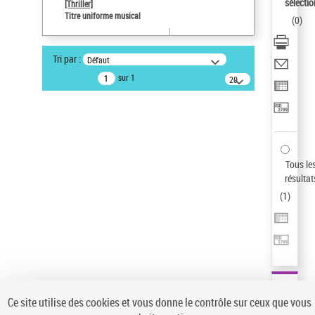
sélectio
[Thriller]
Pays
Titre uniforme musical
(
0
)
ne s'applique pas
Sauvegarder votre recherche
Tri par :
Défaut
AFFINER
sur 1
20
résultats/page
Type de notice d'autorité
Œuvre
(1)
Titre uniforme musical
(1)
Statut de la notice d’autorité
Tous le
résultat
Pays
(
1
)
Auteur d’œuvre
Ce site utilise des cookies et vous donne le contrôle sur ceux que vous