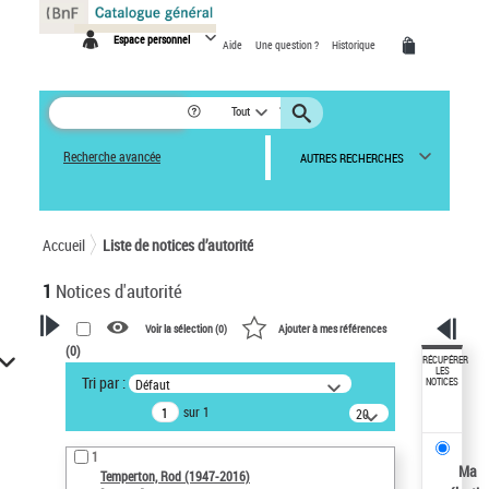
Panneau de gestion des cookies
Espace personnel
Aide
Une question ?
Historique
Tout
Recherche avancée
AUTRES RECHERCHES
Accueil
Liste de notices d’autorité
1
Notices d'autorité
Voir la sélection (
0
)
Ajouter à mes références
(
0
)
VOTRE RECHERCHE
RÉCUPÉRER
LES
Tri par :
Défaut
NOTICES
Recherche avancée dans les
sur 1
notices d’autorité
20
résultats/page
Œuvres liées à l'auteur :
1
Temperton, Rod (1947-2016)
Ma
Temperton, Rod (1947-2016)