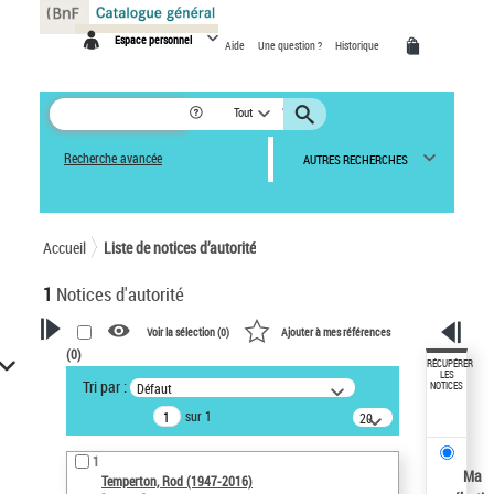
Panneau de gestion des cookies
Espace personnel
Aide
Une question ?
Historique
Tout
Recherche avancée
AUTRES RECHERCHES
Accueil
Liste de notices d’autorité
1
Notices d'autorité
Voir la sélection (
0
)
Ajouter à mes références
(
0
)
VOTRE RECHERCHE
RÉCUPÉRER
LES
Tri par :
Défaut
NOTICES
Recherche avancée dans les
sur 1
notices d’autorité
20
résultats/page
Œuvres liées à l'auteur :
1
Temperton, Rod (1947-2016)
Ma
Temperton, Rod (1947-2016)