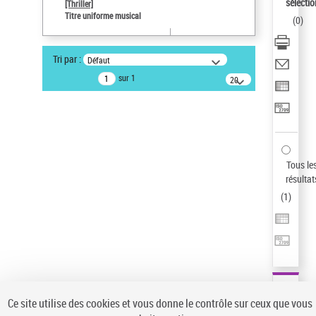
sélectio
[Thriller]
Auteur d’œuvre
Titre uniforme musical
(
0
)
Temperton, Rod (1947-2016)
Sauvegarder votre recherche
Tri par :
Défaut
AFFINER
sur 1
20
résultats/page
Type de notice d'autorité
Œuvre
(1)
Titre uniforme musical
(1)
Statut de la notice d’autorité
Tous le
résultat
Pays
(
1
)
Auteur d’œuvre
Ce site utilise des cookies et vous donne le contrôle sur ceux que vous