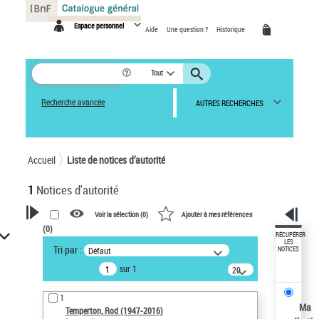
Panneau de gestion des cookies
Espace personnel
Aide
Une question ?
Historique
Tout
Recherche avancée
AUTRES RECHERCHES
Accueil
Liste de notices d’autorité
1
Notices d'autorité
Voir la sélection (
0
)
Ajouter à mes références
(
0
)
VOTRE RECHERCHE
RÉCUPÉRER
LES
Tri par :
Défaut
NOTICES
Recherche avancée dans les
sur 1
notices d’autorité
20
résultats/page
Œuvres liées à l'auteur :
1
Temperton, Rod (1947-2016)
Ma
Temperton, Rod (1947-2016)