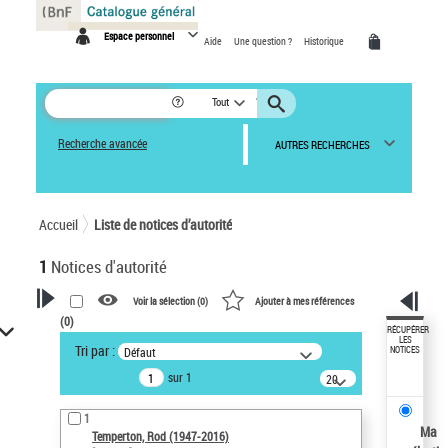
Panneau de gestion des cookies
Espace personnel
Aide
Une question ?
Historique
Tout
Recherche avancée
AUTRES RECHERCHES
Accueil
Liste de notices d’autorité
1
Notices d'autorité
Voir la sélection (
0
)
Ajouter à mes références
(
0
)
VOTRE RECHERCHE
RÉCUPÉRER
LES
Tri par :
Défaut
NOTICES
Recherche avancée dans les
sur 1
notices d’autorité
20
résultats/page
Œuvres liées à l'auteur :
1
Temperton, Rod (1947-2016)
Ma
Temperton, Rod (1947-2016)