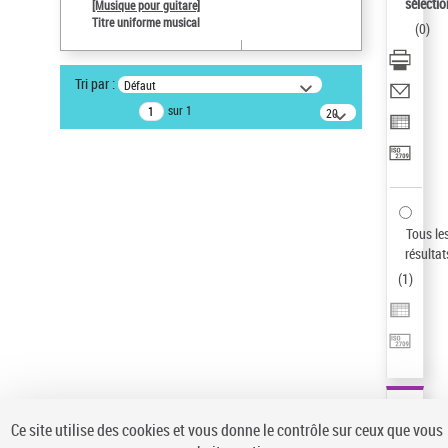
sélectio
[Musique pour guitare]
Type de notice d'autorité
Titre uniforme musical
(
0
)
Titre uniforme musical
Sauvegarder votre recherche
Tri par :
Défaut
AFFINER
sur 1
20
résultats/page
Type de notice d'autorité
Œuvre
(1)
Titre uniforme musical
(1)
Statut de la notice d’autorité
Tous le
résultat
Pays
(
1
)
Auteur d’œuvre
Ce site utilise des cookies et vous donne le contrôle sur ceux que vous