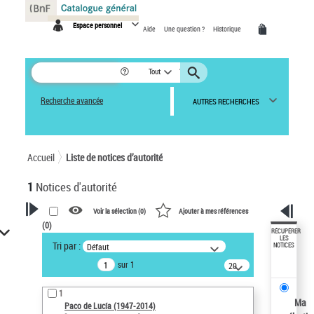
Panneau de gestion des cookies
Espace personnel
Aide
Une question ?
Historique
Tout
Recherche avancée
AUTRES RECHERCHES
Accueil
Liste de notices d’autorité
1
Notices d'autorité
Voir la sélection (
0
)
Ajouter à mes références
(
0
)
VOTRE RECHERCHE
RÉCUPÉRER
LES
Tri par :
Défaut
NOTICES
Recherche avancée dans les
sur 1
notices d’autorité
20
résultats/page
Œuvres liées à l'auteur :
1
Paco de Lucía (1947-2014)
Ma
Paco de Lucía (1947-2014)