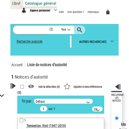
Panneau de gestion des cookies
Espace personnel
Aide
Une question ?
Historique
Tout
Recherche avancée
AUTRES RECHERCHES
Accueil
Liste de notices d’autorité
1
Notices d'autorité
Voir la sélection (
0
)
Ajouter à mes références
(
0
)
VOTRE RECHERCHE
RÉCUPÉRER
LES
Tri par :
Défaut
NOTICES
Recherche avancée dans les
sur 1
notices d’autorité
20
résultats/page
Œuvres liées à l'auteur :
1
Temperton, Rod (1947-2016)
Ma
Temperton, Rod (1947-2016)