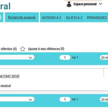
Espace personnel
Recherche avancée
AUTEURS A-Z
SUJETS A-Z
PÉRIODIQUES
(
0
)
 sélection (
0
)
Ajouter à mes références
sur 1
20 r
od (1947-2016)
e musical
sur 1
20 r