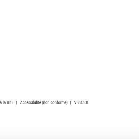
 à la BnF
|
Accessibilité (non conforme)
|
V 23.1.0