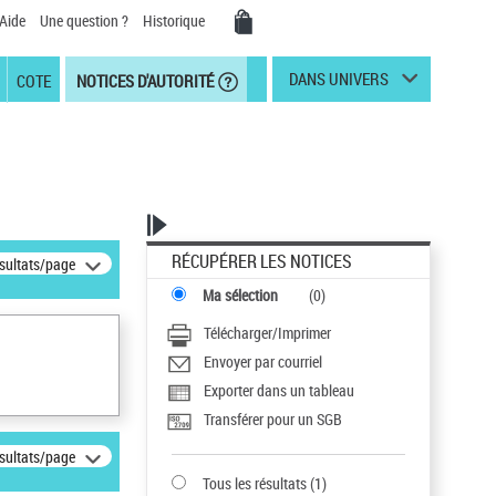
Aide
Une question ?
Historique
DANS UNIVERS
COTE
NOTICES D'AUTORITÉ
RÉCUPÉRER LES NOTICES
ésultats/page
Ma sélection
(
0
)
Télécharger/Imprimer
Envoyer par courriel
Exporter dans un tableau
Transférer pour un SGB
ésultats/page
Tous les résultats
(
1
)