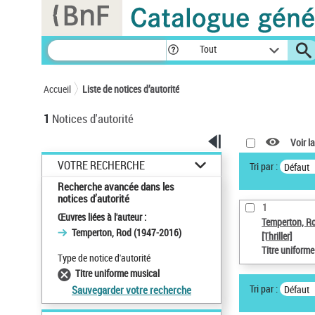
Panneau de gestion des cookies
Tout
Accueil
Liste de notices d’autorité
1
Notices d'autorité
Voir la
VOTRE RECHERCHE
Tri par :
Défaut
Recherche avancée dans les
notices d’autorité
1
Œuvres liées à l'auteur :
Temperton, R
Temperton, Rod (1947-2016)
[Thriller]
Titre uniform
Type de notice d'autorité
Titre uniforme musical
Tri par :
Défaut
Sauvegarder votre recherche