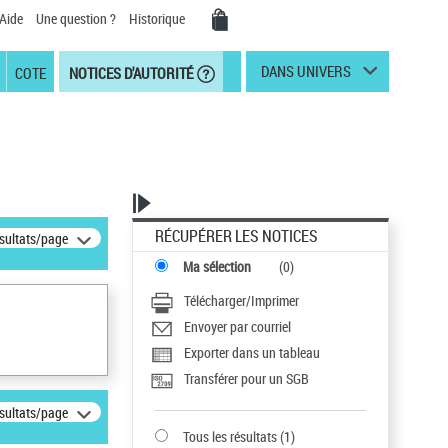
Aide
Une question ?
Historique
DANS UNIVERS
COTE
NOTICES D'AUTORITÉ
RÉCUPÉRER LES NOTICES
ésultats/page
Ma sélection
(
0
)
Télécharger/Imprimer
Envoyer par courriel
Exporter dans un tableau
Transférer pour un SGB
ésultats/page
Tous les résultats
(
1
)