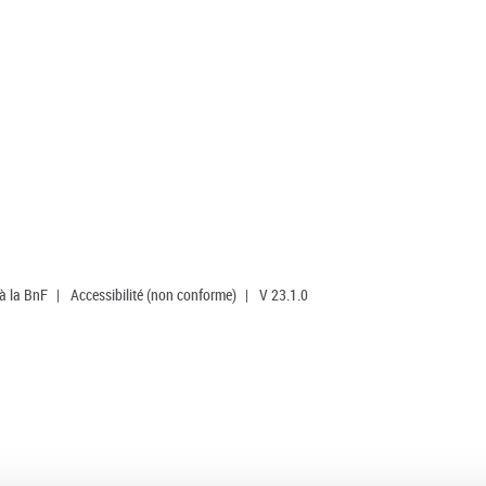
 à la BnF
|
Accessibilité (non conforme)
|
V 23.1.0