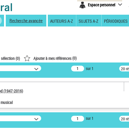
Espace personnel
Recherche avancée
AUTEURS A-Z
SUJETS A-Z
PÉRIODIQUES
(
0
)
 sélection (
0
)
Ajouter à mes références
sur 1
20 r
od (1947-2016)
e musical
sur 1
20 r