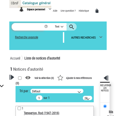
Panneau de gestion des cookies
Espace personnel
Aide
Une question ?
Historique
Tout
Recherche avancée
AUTRES RECHERCHES
Accueil
Liste de notices d’autorité
1
Notices d'autorité
Voir la sélection (
0
)
Ajouter à mes références
(
0
)
VOTRE RECHERCHE
RÉCUPÉRER
LES
Tri par :
Défaut
NOTICES
Recherche avancée dans les
sur 1
notices d’autorité
20
résultats/page
Œuvres liées à l'auteur :
1
Temperton, Rod (1947-2016)
Ma
Temperton, Rod (1947-2016)