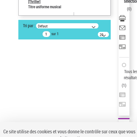
Sauvegarder votre recherche
sélectio
[Thriller]
Titre uniforme musical
(
0
)
AFFINER
Type de notice d'autorité
Tri par :
Défaut
Œuvre
(1)
sur 1
20
résultats/page
Titre uniforme musical
(1)
Statut de la notice d’autorité
Pays
Auteur d’œuvre
Tous le
résultat
(
1
)
Ce site utilise des cookies et vous donne le contrôle sur ceux que vous