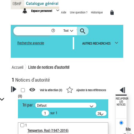
Panneau de gestion des cookies
Espace personnel
Aide
Une question ?
Historique
Tout
Recherche avancée
AUTRES RECHERCHES
Accueil
Liste de notices d’autorité
1
Notices d'autorité
Voir la sélection (
0
)
Ajouter à mes références
(
0
)
VOTRE RECHERCHE
RÉCUPÉRER
LES
Tri par :
Défaut
NOTICES
Recherche avancée dans les
sur 1
notices d’autorité
20
résultats/page
Œuvres liées à l'auteur :
1
Temperton, Rod (1947-2016)
Ma
Temperton, Rod (1947-2016)