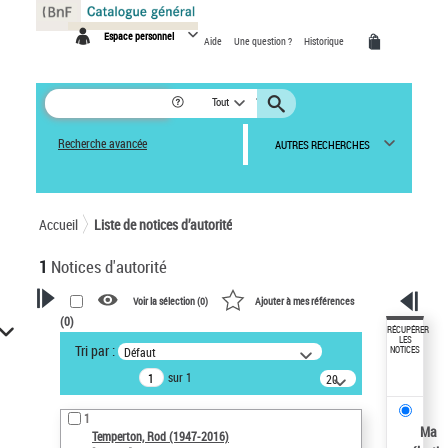
Panneau de gestion des cookies
Espace personnel
Aide
Une question ?
Historique
Tout
Recherche avancée
AUTRES RECHERCHES
Accueil
Liste de notices d’autorité
1
Notices d'autorité
Voir la sélection (
0
)
Ajouter à mes références
(
0
)
VOTRE RECHERCHE
RÉCUPÉRER
LES
Tri par :
Défaut
NOTICES
Recherche avancée dans les
sur 1
notices d’autorité
20
résultats/page
Œuvres liées à l'auteur :
1
Temperton, Rod (1947-2016)
Ma
Temperton, Rod (1947-2016)