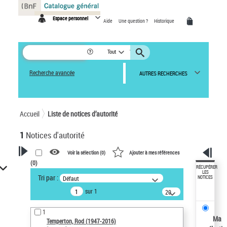
Panneau de gestion des cookies
Espace personnel
Aide
Une question ?
Historique
Tout
Recherche avancée
AUTRES RECHERCHES
Accueil
Liste de notices d’autorité
1
Notices d'autorité
Voir la sélection (
0
)
Ajouter à mes références
(
0
)
VOTRE RECHERCHE
RÉCUPÉRER
LES
Tri par :
Défaut
NOTICES
Recherche avancée dans les
sur 1
notices d’autorité
20
résultats/page
Œuvres liées à l'auteur :
1
Temperton, Rod (1947-2016)
Ma
Temperton, Rod (1947-2016)