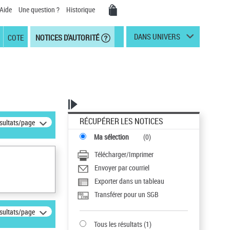
Aide
Une question ?
Historique
DANS UNIVERS
COTE
NOTICES D'AUTORITÉ
RÉCUPÉRER LES NOTICES
ésultats/page
Ma sélection
(
0
)
Télécharger/Imprimer
Envoyer par courriel
Exporter dans un tableau
Transférer pour un SGB
ésultats/page
Tous les résultats
(
1
)