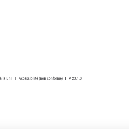
 à la BnF
|
Accessibilité (non conforme)
|
V 23.1.0