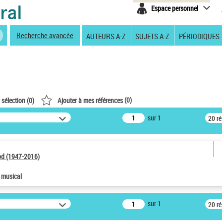
Espace personnel
Recherche avancée
AUTEURS A-Z
SUJETS A-Z
PÉRIODIQUES
(
0
)
 sélection (
0
)
Ajouter à mes références
sur 1
20 r
od (1947-2016)
e musical
sur 1
20 r