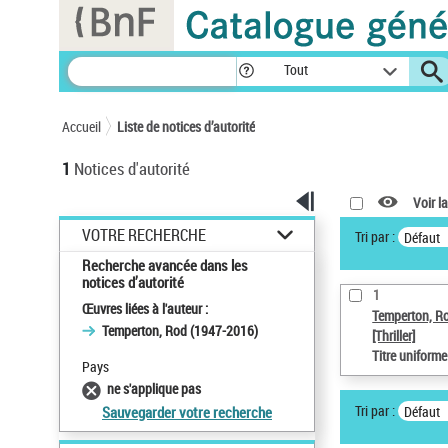
Panneau de gestion des cookies
Tout
Accueil
Liste de notices d’autorité
1
Notices d'autorité
Voir la
VOTRE RECHERCHE
Tri par :
Défaut
Recherche avancée dans les
notices d’autorité
1
Œuvres liées à l'auteur :
Temperton, R
Temperton, Rod (1947-2016)
[Thriller]
Titre uniform
Pays
ne s'applique pas
Tri par :
Défaut
Sauvegarder votre recherche