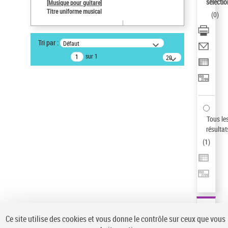
sélectio
[Musique pour guitare]
Pays
Titre uniforme musical
(
0
)
ne s'applique pas
Type de notice d'autorité
Tri par :
Défaut
Titre uniforme musical
sur 1
20
Œuvre
résultats/page
Auteur d’œuvre
Paco de Lucía (1947-2014)
Sauvegarder votre recherche
Tous le
AFFINER
résultat
Type de notice d'autorité
(
1
)
Œuvre
(1)
Titre uniforme musical
(1)
Statut de la notice d’autorité
Pays
Auteur d’œuvre
Ce site utilise des cookies et vous donne le contrôle sur ceux que vous