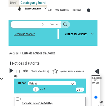
Panneau de gestion des cookies
Espace personnel
Aide
Une question ?
Historique
Tout
Recherche avancée
AUTRES RECHERCHES
Accueil
Liste de notices d’autorité
1
Notices d'autorité
Voir la sélection (
0
)
Ajouter à mes références
(
0
)
VOTRE RECHERCHE
RÉCUPÉRER
LES
Tri par :
Défaut
NOTICES
Recherche avancée dans les
sur 1
notices d’autorité
20
résultats/page
Œuvres liées à l'auteur :
1
Paco de Lucía (1947-2014)
Ma
Paco de Lucía (1947-2014)