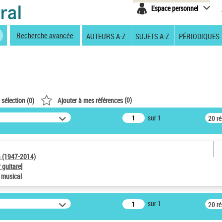
Espace personnel
Recherche avancée
AUTEURS A-Z
SUJETS A-Z
PÉRIODIQUES
(
0
)
 sélection (
0
)
Ajouter à mes références
sur 1
20 r
a (1947-2014)
 guitare]
e musical
sur 1
20 r