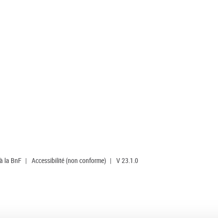
 à la BnF
|
Accessibilité (non conforme)
|
V 23.1.0