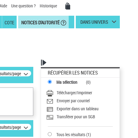
Aide
Une question ?
Historique
DANS UNIVERS
COTE
NOTICES D'AUTORITÉ
RÉCUPÉRER LES NOTICES
ésultats/page
Ma sélection
(
0
)
Télécharger/Imprimer
Envoyer par courriel
Exporter dans un tableau
Transférer pour un SGB
ésultats/page
Tous les résultats
(
1
)