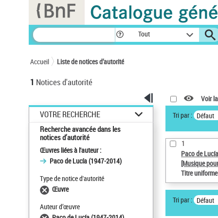
Panneau de gestion des cookies
Tout
Accueil
Liste de notices d’autorité
1
Notices d'autorité
Voir la
VOTRE RECHERCHE
Tri par :
Défaut
Recherche avancée dans les
notices d’autorité
1
Œuvres liées à l'auteur :
Paco de Lucí
Paco de Lucía (1947-2014)
[Musique pour
Titre uniform
Type de notice d'autorité
Œuvre
Tri par :
Défaut
Auteur d’œuvre
Paco de Lucía (1947-2014)