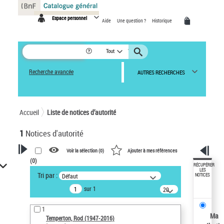
Panneau de gestion des cookies
Espace personnel
Aide
Une question ?
Historique
Tout
Recherche avancée
AUTRES RECHERCHES
Accueil
Liste de notices d’autorité
1
Notices d'autorité
Voir la sélection (
0
)
Ajouter à mes références
(
0
)
VOTRE RECHERCHE
RÉCUPÉRER
LES
Tri par :
Défaut
NOTICES
Recherche avancée dans les
sur 1
notices d’autorité
20
résultats/page
Œuvres liées à l'auteur :
1
Temperton, Rod (1947-2016)
Ma
Temperton, Rod (1947-2016)