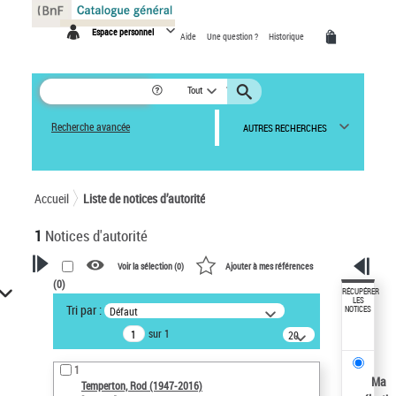
Panneau de gestion des cookies
Espace personnel
Aide
Une question ?
Historique
Tout
Recherche avancée
AUTRES RECHERCHES
Accueil
Liste de notices d’autorité
1
Notices d'autorité
Voir la sélection (
0
)
Ajouter à mes références
(
0
)
VOTRE RECHERCHE
RÉCUPÉRER
LES
Tri par :
Défaut
NOTICES
Recherche avancée dans les
sur 1
notices d’autorité
20
résultats/page
Œuvres liées à l'auteur :
1
Temperton, Rod (1947-2016)
Ma
Temperton, Rod (1947-2016)