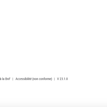
 à la BnF
|
Accessibilité (non conforme)
|
V 23.1.0