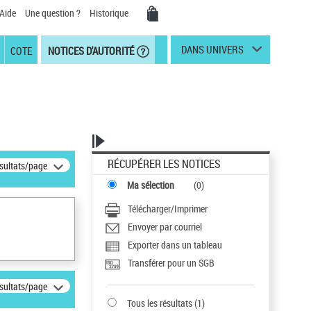
Aide
Une question ?
Historique
DANS UNIVERS
COTE
NOTICES D'AUTORITÉ
RÉCUPÉRER LES NOTICES
ésultats/page
Ma sélection
(
0
)
Télécharger/Imprimer
Envoyer par courriel
Exporter dans un tableau
Transférer pour un SGB
ésultats/page
Tous les résultats
(
1
)