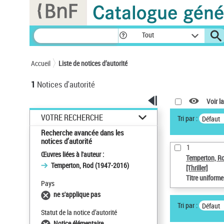
Panneau de gestion des cookies
Tout
Accueil
Liste de notices d’autorité
1
Notices d'autorité
Voir la
VOTRE RECHERCHE
Tri par :
Défaut
Recherche avancée dans les
notices d’autorité
1
Œuvres liées à l'auteur :
Temperton, R
Temperton, Rod (1947-2016)
[Thriller]
Titre uniform
Pays
ne s'applique pas
Tri par :
Défaut
Statut de la notice d’autorité
Notice élémentaire