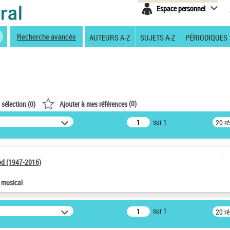
Espace personnel
Recherche avancée
AUTEURS A-Z
SUJETS A-Z
PÉRIODIQUES
(
0
)
 sélection (
0
)
Ajouter à mes références
sur 1
20 r
od (1947-2016)
e musical
sur 1
20 r