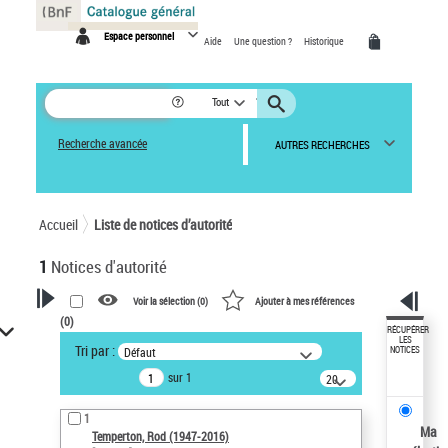
Panneau de gestion des cookies
Espace personnel
Aide
Une question ?
Historique
Tout
Recherche avancée
AUTRES RECHERCHES
Accueil
Liste de notices d’autorité
1
Notices d'autorité
Voir la sélection (
0
)
Ajouter à mes références
(
0
)
VOTRE RECHERCHE
RÉCUPÉRER
LES
Tri par :
Défaut
NOTICES
Recherche avancée dans les
sur 1
notices d’autorité
20
résultats/page
Œuvres liées à l'auteur :
1
Temperton, Rod (1947-2016)
Ma
Temperton, Rod (1947-2016)