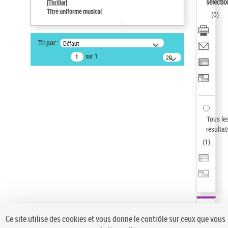
sélectio
[Thriller]
Auteur d’œuvre
Titre uniforme musical
(
0
)
Temperton, Rod (1947-2016)
Statut de la notice d’autorité
Tri par :
Défaut
Notice élémentaire
sur 1
20
résultats/page
Type de notice d'autorité
Titre uniforme musical
Sauvegarder votre recherche
AFFINER
Tous le
Type de notice d'autorité
résultat
(
1
)
Œuvre
(1)
Titre uniforme musical
(1)
Statut de la notice d’autorité
Pays
Auteur d’œuvre
Ce site utilise des cookies et vous donne le contrôle sur ceux que vous