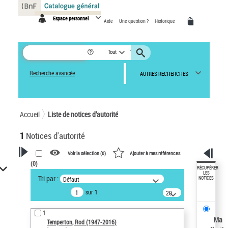
Panneau de gestion des cookies
Espace personnel
Aide
Une question ?
Historique
Tout
Recherche avancée
AUTRES RECHERCHES
Accueil
Liste de notices d’autorité
1
Notices d'autorité
Voir la sélection (
0
)
Ajouter à mes références
(
0
)
VOTRE RECHERCHE
RÉCUPÉRER
LES
Tri par :
Défaut
NOTICES
Recherche avancée dans les
sur 1
notices d’autorité
20
résultats/page
Œuvres liées à l'auteur :
1
Temperton, Rod (1947-2016)
Ma
Temperton, Rod (1947-2016)