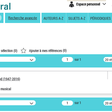
Espace personnel
Recherche avancée
AUTEURS A-Z
SUJETS A-Z
PÉRIODIQUES
(
0
)
 sélection (
0
)
Ajouter à mes références
sur 1
20 r
od (1947-2016)
e musical
sur 1
20 r