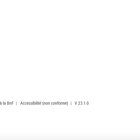
 à la BnF
|
Accessibilité (non conforme)
|
V 23.1.0