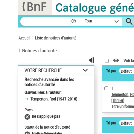
Panneau de gestion des cookies
Tout
Accueil
Liste de notices d’autorité
1
Notices d'autorité
Voir la
VOTRE RECHERCHE
Tri par :
Défaut
Recherche avancée dans les
notices d’autorité
1
Œuvres liées à l'auteur :
Temperton, R
Temperton, Rod (1947-2016)
[Thriller]
Titre uniform
Pays
ne s'applique pas
Tri par :
Défaut
Statut de la notice d’autorité
Notice élémentaire