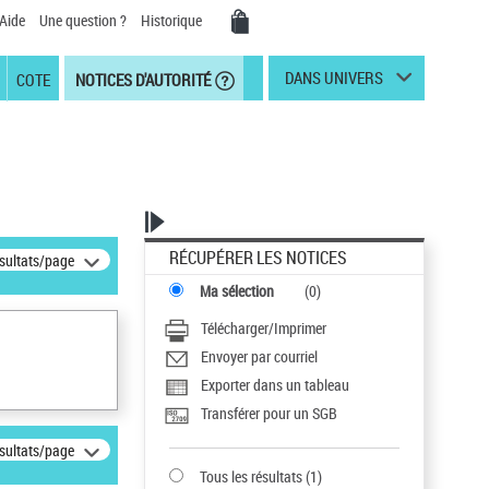
Aide
Une question ?
Historique
DANS UNIVERS
COTE
NOTICES D'AUTORITÉ
RÉCUPÉRER LES NOTICES
ésultats/page
Ma sélection
(
0
)
Télécharger/Imprimer
Envoyer par courriel
Exporter dans un tableau
Transférer pour un SGB
ésultats/page
Tous les résultats
(
1
)