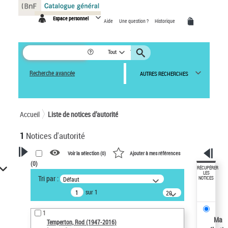
Panneau de gestion des cookies
Espace personnel
Aide
Une question ?
Historique
Tout
Recherche avancée
AUTRES RECHERCHES
Accueil
Liste de notices d’autorité
1
Notices d'autorité
Voir la sélection (
0
)
Ajouter à mes références
(
0
)
VOTRE RECHERCHE
RÉCUPÉRER
LES
Tri par :
Défaut
NOTICES
Recherche avancée dans les
sur 1
notices d’autorité
20
résultats/page
Œuvres liées à l'auteur :
1
Temperton, Rod (1947-2016)
Ma
Temperton, Rod (1947-2016)