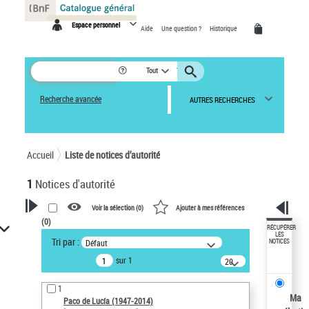
Panneau de gestion des cookies
Espace personnel
Aide
Une question ?
Historique
Tout
Recherche avancée
AUTRES RECHERCHES
Accueil
Liste de notices d’autorité
1
Notices d'autorité
Voir la sélection (
0
)
Ajouter à mes références
(
0
)
VOTRE RECHERCHE
RÉCUPÉRER
LES
Tri par :
Défaut
NOTICES
Recherche avancée dans les
sur 1
notices d’autorité
20
résultats/page
Œuvres liées à l'auteur :
1
Paco de Lucía (1947-2014)
Ma
Paco de Lucía (1947-2014)