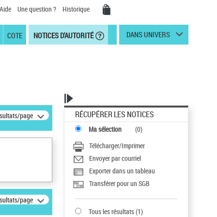
Aide
Une question ?
Historique
DANS UNIVERS
COTE
NOTICES D'AUTORITÉ
RÉCUPÉRER LES NOTICES
ésultats/page
Ma sélection
(
0
)
Télécharger/Imprimer
Envoyer par courriel
Exporter dans un tableau
Transférer pour un SGB
ésultats/page
Tous les résultats
(
1
)