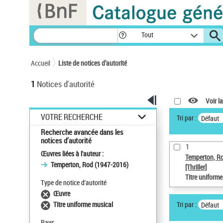
Panneau de gestion des cookies
Tout
Accueil
Liste de notices d’autorité
1
Notices d'autorité
Voir la
VOTRE RECHERCHE
Tri par :
Défaut
Recherche avancée dans les
notices d’autorité
1
Œuvres liées à l'auteur :
Temperton, R
Temperton, Rod (1947-2016)
[Thriller]
Titre uniform
Type de notice d'autorité
Œuvre
Tri par :
Titre uniforme musical
Défaut
Pays