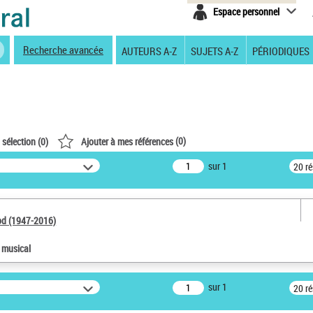
Espace personnel
Recherche avancée
AUTEURS A-Z
SUJETS A-Z
PÉRIODIQUES
(
0
)
 sélection (
0
)
Ajouter à mes références
sur 1
20 r
od (1947-2016)
e musical
sur 1
20 r