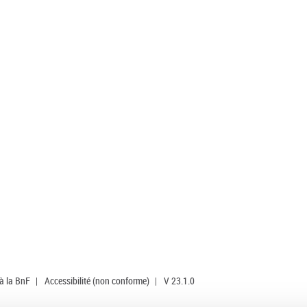
 à la BnF
|
Accessibilité (non conforme)
|
V 23.1.0