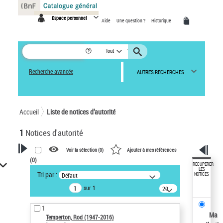
Panneau de gestion des cookies
Espace personnel
Aide
Une question ?
Historique
Tout
Recherche avancée
AUTRES RECHERCHES
Accueil
Liste de notices d’autorité
1
Notices d'autorité
Voir la sélection (
0
)
Ajouter à mes références
(
0
)
VOTRE RECHERCHE
RÉCUPÉRER
LES
Tri par :
Défaut
NOTICES
Recherche avancée dans les
sur 1
notices d’autorité
20
résultats/page
Œuvres liées à l'auteur :
1
Temperton, Rod (1947-2016)
Ma
Temperton, Rod (1947-2016)