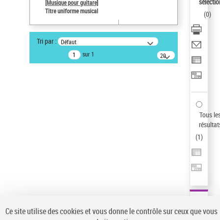
sélectio
[Musique pour guitare]
Pays
Titre uniforme musical
(
0
)
ne s'applique pas
Sauvegarder votre recherche
Tri par :
Défaut
AFFINER
sur 1
20
résultats/page
Type de notice d'autorité
Œuvre
(1)
Titre uniforme musical
(1)
Statut de la notice d’autorité
Tous le
résultat
Pays
(
1
)
Auteur d’œuvre
Ce site utilise des cookies et vous donne le contrôle sur ceux que vous