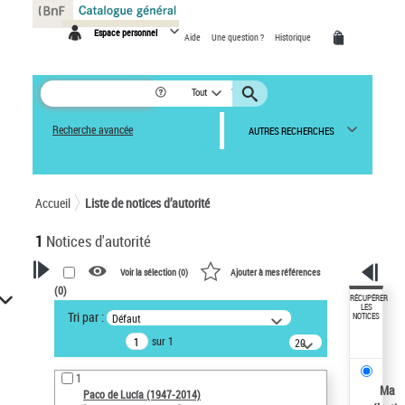
Panneau de gestion des cookies
Espace personnel
Aide
Une question ?
Historique
Tout
Recherche avancée
AUTRES RECHERCHES
Accueil
Liste de notices d’autorité
1
Notices d'autorité
Voir la sélection (
0
)
Ajouter à mes références
(
0
)
VOTRE RECHERCHE
RÉCUPÉRER
LES
Tri par :
Défaut
NOTICES
Recherche avancée dans les
sur 1
notices d’autorité
20
résultats/page
Œuvres liées à l'auteur :
1
Paco de Lucía (1947-2014)
Ma
Paco de Lucía (1947-2014)