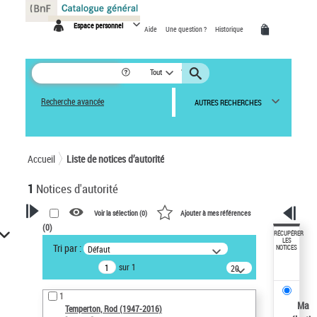
Panneau de gestion des cookies
Espace personnel
Aide
Une question ?
Historique
Tout
Recherche avancée
AUTRES RECHERCHES
Accueil
Liste de notices d’autorité
1
Notices d'autorité
Voir la sélection (
0
)
Ajouter à mes références
(
0
)
VOTRE RECHERCHE
RÉCUPÉRER
LES
Tri par :
Défaut
NOTICES
Recherche avancée dans les
sur 1
notices d’autorité
20
résultats/page
Œuvres liées à l'auteur :
1
Temperton, Rod (1947-2016)
Ma
Temperton, Rod (1947-2016)