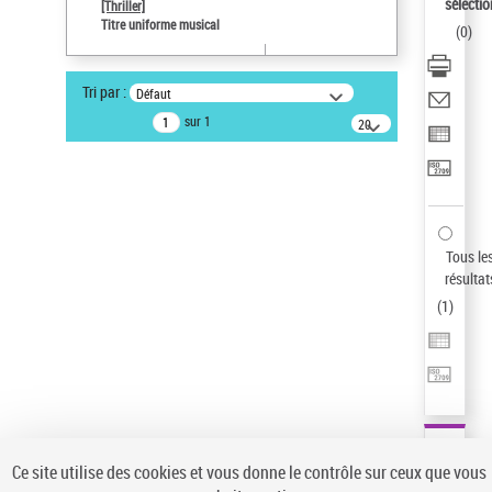
Sauvegarder votre recherche
sélectio
[Thriller]
Titre uniforme musical
(
0
)
AFFINER
Type de notice d'autorité
Tri par :
Défaut
Œuvre
(1)
sur 1
20
résultats/page
Titre uniforme musical
(1)
Statut de la notice d’autorité
Pays
Auteur d’œuvre
Tous le
résultat
(
1
)
Ce site utilise des cookies et vous donne le contrôle sur ceux que vous