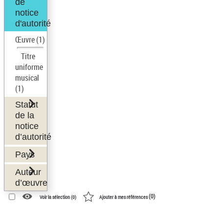
de
notice
d'autorité
Œuvre
(1)
Titre
uniforme
musical
(1)
Statut
de la
notice
d’autorité
Pays
Auteur
d’œuvre
(
0
)
Voir la sélection (
0
)
Ajouter à mes références