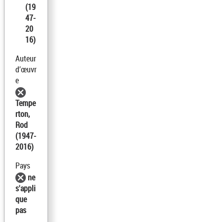
(19
47-
20
16)
Auteur
d’œuvr
e
Tempe
rton,
Rod
(1947-
2016)
Pays
ne
s'appli
que
pas