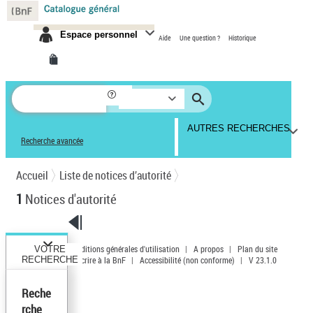
Panneau de gestion des cookies
Espace personnel
Aide
Une question ?
Historique
AUTRES RECHERCHES
Recherche avancée
Accueil
Liste de notices d’autorité
1
Notices d'autorité
Conditions générales d'utilisation
|
A propos
|
Plan du site
VOTRE
RECHERCHE
|
Écrire à la BnF
|
Accessibilité (non conforme)
|
V 23.1.0
Reche
rche