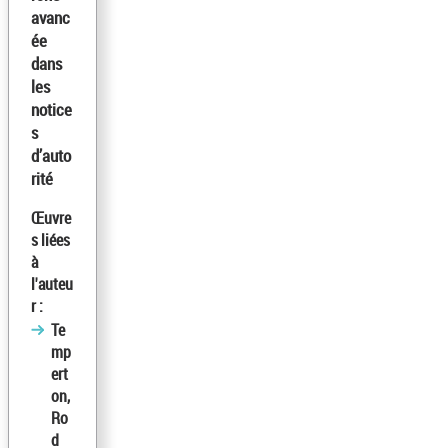
avanc
ée
dans
les
notice
s
d’auto
rité
Œuvre
s liées
à
l'auteu
r :
Te
mp
ert
on,
Ro
d