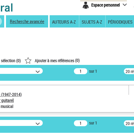
Espace personnel
Recherche avancée
AUTEURS A-Z
SUJETS A-Z
PÉRIODIQUES
(
0
)
 sélection (
0
)
Ajouter à mes références
sur 1
20 r
a (1947-2014)
 guitare]
e musical
sur 1
20 r