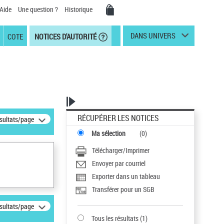
Aide
Une question ?
Historique
DANS UNIVERS
COTE
NOTICES D'AUTORITÉ
RÉCUPÉRER LES NOTICES
ésultats/page
Ma sélection
(
0
)
Télécharger/Imprimer
Envoyer par courriel
Exporter dans un tableau
Transférer pour un SGB
ésultats/page
Tous les résultats
(
1
)