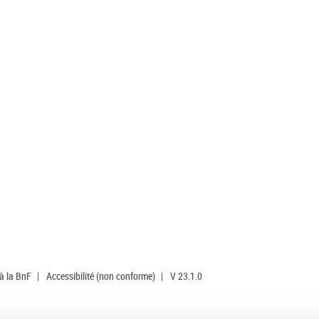
 à la BnF
|
Accessibilité (non conforme)
|
V 23.1.0