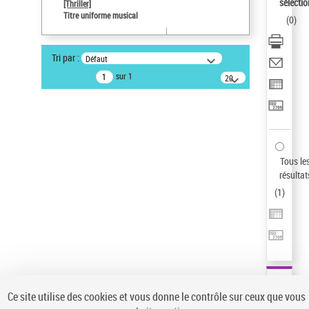
sélectio
[Thriller]
Pays
Titre uniforme musical
(
0
)
ne s'applique pas
Sauvegarder votre recherche
Tri par :
Défaut
AFFINER
sur 1
20
résultats/page
Type de notice d'autorité
Œuvre
(1)
Titre uniforme musical
(1)
Statut de la notice d’autorité
Tous le
résultat
Pays
(
1
)
Auteur d’œuvre
Ce site utilise des cookies et vous donne le contrôle sur ceux que vous