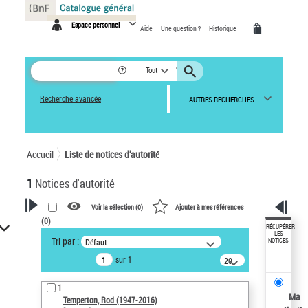
Panneau de gestion des cookies
Espace personnel
Aide
Une question ?
Historique
Tout
Recherche avancée
AUTRES RECHERCHES
Accueil
Liste de notices d’autorité
1
Notices d'autorité
Voir la sélection (
0
)
Ajouter à mes références
(
0
)
VOTRE RECHERCHE
RÉCUPÉRER
LES
Tri par :
Défaut
NOTICES
Recherche avancée dans les
sur 1
notices d’autorité
20
résultats/page
Œuvres liées à l'auteur :
1
Temperton, Rod (1947-2016)
Ma
Temperton, Rod (1947-2016)