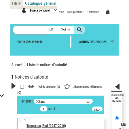
Panneau de gestion des cookies
Espace personnel
Aide
Une question ?
Historique
Tout
Recherche avancée
AUTRES RECHERCHES
Accueil
Liste de notices d’autorité
1
Notices d'autorité
Voir la sélection (
0
)
Ajouter à mes références
(
0
)
VOTRE RECHERCHE
RÉCUPÉRER
LES
Tri par :
Défaut
NOTICES
Recherche avancée dans les
sur 1
notices d’autorité
20
résultats/page
Œuvres liées à l'auteur :
1
Temperton, Rod (1947-2016)
Ma
Temperton, Rod (1947-2016)