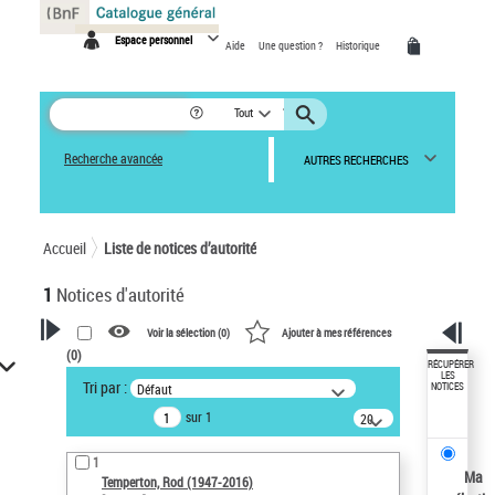
Panneau de gestion des cookies
Espace personnel
Aide
Une question ?
Historique
Tout
Recherche avancée
AUTRES RECHERCHES
Accueil
Liste de notices d’autorité
1
Notices d'autorité
Voir la sélection (
0
)
Ajouter à mes références
(
0
)
VOTRE RECHERCHE
RÉCUPÉRER
LES
Tri par :
Défaut
NOTICES
Recherche avancée dans les
sur 1
notices d’autorité
20
résultats/page
Œuvres liées à l'auteur :
1
Temperton, Rod (1947-2016)
Ma
Temperton, Rod (1947-2016)