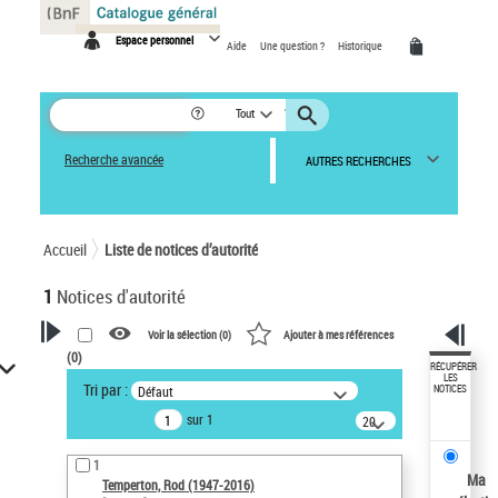
Panneau de gestion des cookies
Espace personnel
Aide
Une question ?
Historique
Tout
Recherche avancée
AUTRES RECHERCHES
Accueil
Liste de notices d’autorité
1
Notices d'autorité
Voir la sélection (
0
)
Ajouter à mes références
(
0
)
VOTRE RECHERCHE
RÉCUPÉRER
LES
Tri par :
Défaut
NOTICES
Recherche avancée dans les
sur 1
notices d’autorité
20
résultats/page
Œuvres liées à l'auteur :
1
Temperton, Rod (1947-2016)
Ma
Temperton, Rod (1947-2016)