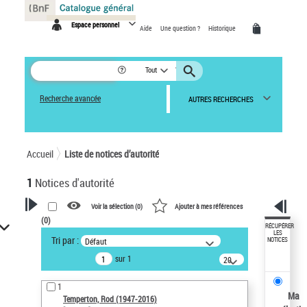
Panneau de gestion des cookies
Espace personnel
Aide
Une question ?
Historique
Tout
Recherche avancée
AUTRES RECHERCHES
Accueil
Liste de notices d’autorité
1
Notices d'autorité
Voir la sélection (
0
)
Ajouter à mes références
(
0
)
VOTRE RECHERCHE
RÉCUPÉRER
LES
Tri par :
Défaut
NOTICES
Recherche avancée dans les
sur 1
notices d’autorité
20
résultats/page
Œuvres liées à l'auteur :
1
Temperton, Rod (1947-2016)
Ma
Temperton, Rod (1947-2016)