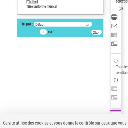
sélectio
[Thriller]
Auteur d’œuvre
Titre uniforme musical
(
0
)
Temperton, Rod (1947-2016)
Type de notice d'autorité
Tri par :
Défaut
Œuvre
sur 1
20
résultats/page
Statut de la notice d’autorité
Notice élémentaire
Sauvegarder votre recherche
AFFINER
Tous le
Type de notice d'autorité
résultat
(
1
)
Œuvre
(1)
Titre uniforme musical
(1)
Statut de la notice d’autorité
Pays
Auteur d’œuvre
Ce site utilise des cookies et vous donne le contrôle sur ceux que vous