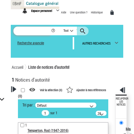
Panneau de gestion des cookies
Espace personnel
Aide
Une question ?
Historique
Tout
Recherche avancée
AUTRES RECHERCHES
Accueil
Liste de notices d’autorité
1
Notices d'autorité
Voir la sélection (
0
)
Ajouter à mes références
(
0
)
VOTRE RECHERCHE
RÉCUPÉRER
LES
Tri par :
Défaut
NOTICES
Recherche avancée dans les
sur 1
notices d’autorité
20
résultats/page
Œuvres liées à l'auteur :
1
Temperton, Rod (1947-2016)
Ma
Temperton, Rod (1947-2016)