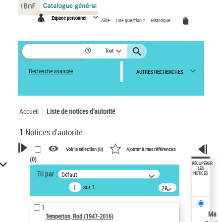
Panneau de gestion des cookies
Espace personnel
Aide
Une question ?
Historique
Tout
Recherche avancée
AUTRES RECHERCHES
Accueil
Liste de notices d’autorité
1
Notices d'autorité
Voir la sélection (
0
)
Ajouter à mes références
(
0
)
VOTRE RECHERCHE
RÉCUPÉRER
LES
Tri par :
Défaut
NOTICES
Recherche avancée dans les
sur 1
notices d’autorité
20
résultats/page
Œuvres liées à l'auteur :
1
Temperton, Rod (1947-2016)
Ma
Temperton, Rod (1947-2016)