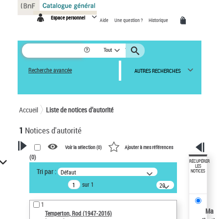
Panneau de gestion des cookies
Espace personnel
Aide
Une question ?
Historique
Tout
Recherche avancée
AUTRES RECHERCHES
Accueil
Liste de notices d’autorité
1
Notices d'autorité
Voir la sélection (
0
)
Ajouter à mes références
(
0
)
VOTRE RECHERCHE
RÉCUPÉRER
LES
Tri par :
Défaut
NOTICES
Recherche avancée dans les
sur 1
notices d’autorité
20
résultats/page
Œuvres liées à l'auteur :
1
Temperton, Rod (1947-2016)
Ma
Temperton, Rod (1947-2016)