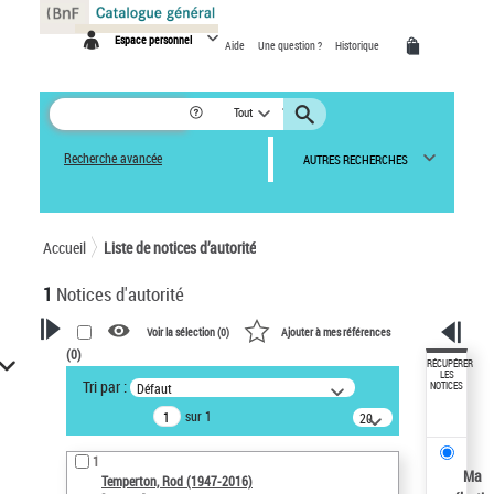
Panneau de gestion des cookies
Espace personnel
Aide
Une question ?
Historique
Tout
Recherche avancée
AUTRES RECHERCHES
Accueil
Liste de notices d’autorité
1
Notices d'autorité
Voir la sélection (
0
)
Ajouter à mes références
(
0
)
VOTRE RECHERCHE
RÉCUPÉRER
LES
Tri par :
Défaut
NOTICES
Recherche avancée dans les
sur 1
notices d’autorité
20
résultats/page
Œuvres liées à l'auteur :
1
Temperton, Rod (1947-2016)
Ma
Temperton, Rod (1947-2016)