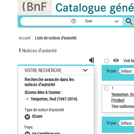
Panneau de gestion des cookies
Tout
Accueil
Liste de notices d’autorité
1
Notices d'autorité
Voir la
VOTRE RECHERCHE
Tri par :
Défaut
Recherche avancée dans les
notices d’autorité
1
Œuvres liées à l'auteur :
Temperton, R
Temperton, Rod (1947-2016)
[Thriller]
Titre uniform
Type de notice d'autorité
Œuvre
Tri par :
Défaut
Pays
ne s'applique pas