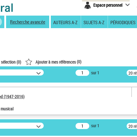
Espace personnel
Recherche avancée
AUTEURS A-Z
SUJETS A-Z
PÉRIODIQUES
(
0
)
 sélection (
0
)
Ajouter à mes références
sur 1
20 r
od (1947-2016)
e musical
sur 1
20 r