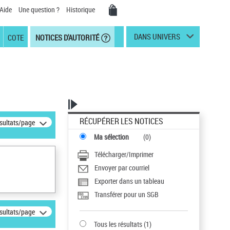
Aide
Une question ?
Historique
DANS UNIVERS
COTE
NOTICES D'AUTORITÉ
RÉCUPÉRER LES NOTICES
ésultats/page
Ma sélection
(
0
)
Télécharger/Imprimer
Envoyer par courriel
Exporter dans un tableau
Transférer pour un SGB
ésultats/page
Tous les résultats
(
1
)