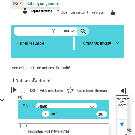
Panneau de gestion des cookies
Espace personnel
Aide
Une question ?
Historique
Tout
Recherche avancée
AUTRES RECHERCHES
Accueil
Liste de notices d’autorité
1
Notices d'autorité
Voir la sélection (
0
)
Ajouter à mes références
(
0
)
VOTRE RECHERCHE
RÉCUPÉRER
LES
Tri par :
Défaut
NOTICES
Recherche avancée dans les
sur 1
notices d’autorité
20
résultats/page
Œuvres liées à l'auteur :
1
Temperton, Rod (1947-2016)
Ma
Temperton, Rod (1947-2016)