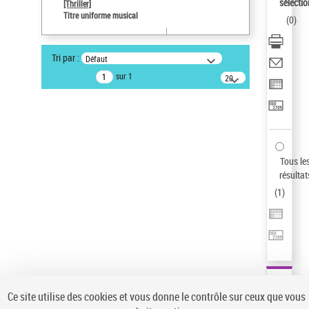
sélectio
[Thriller]
Auteur d’œuvre
Titre uniforme musical
(
0
)
Temperton, Rod (1947-2016)
Type de notice d'autorité
Tri par :
Défaut
Titre uniforme musical
sur 1
20
résultats/page
Statut de la notice d’autorité
Notice élémentaire
Sauvegarder votre recherche
AFFINER
Tous le
Type de notice d'autorité
résultat
(
1
)
Œuvre
(1)
Titre uniforme musical
(1)
Statut de la notice d’autorité
Pays
Auteur d’œuvre
Ce site utilise des cookies et vous donne le contrôle sur ceux que vous